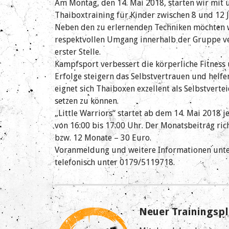
Am Montag, den 14. Mai 2018, starten wir mit u
Thaiboxtraining für Kinder zwischen 8 und 12 J
Neben den zu erlernenden Techniken möchten w
respektvollen Umgang innerhalb der Gruppe ve
erster Stelle.
Kampfsport verbessert die körperliche Fitness u
Erfolge steigern das Selbstvertrauen u
nd helfe
eignet sich Thaiboxen exzellent als Selbstvertei
setzen zu können.
„Little Warriors“ startet ab dem 14. Mai 2018 
von 16:00 bis 17:00 Uhr. Der Monatsbeitrag rich
bzw. 12 Monate – 30 Euro.
Voranmeldung und weitere Informationen unter
telefonisch unter 0179/5119718.
Neuer Trainingspl