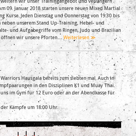
rweitern wir unser Trainingangebot und verlängern
Am 09. Januar 2018 starten unsere neuen Mixed Martial
g Kurse. Jeden Dienstag und Donnerstag von 19:30 bis
h neben unserem Stand Up-Training, Hebel- und
lte- und Aufgabegriffe vom Ringen, Judo und Brazilian
em öffnen wir unsere Pforten…
Weiterlesen ≫
 Warriors Hausgala bereits zum siebten mal. Auch in
mpfpaarungen in den Disziplinen K1 und Muay Thai.
i uns im Gym für 12 Euro oder an der Abendkasse für
n der Kämpfe um 18:00 Uhr.