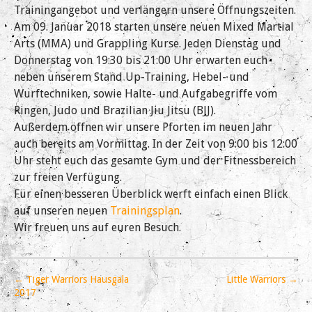
Trainingangebot und verlängern unsere Öffnungszeiten.
Am 09. Januar 2018 starten unsere neuen Mixed Martial
Arts (MMA) und Grappling Kurse. Jeden Dienstag und
Donnerstag von 19:30 bis 21:00 Uhr erwarten euch
neben unserem Stand Up-Training, Hebel- und
Wurftechniken, sowie Halte- und Aufgabegriffe vom
Ringen, Judo und Brazilian Jiu Jitsu (BJJ).
Außerdem öffnen wir unsere Pforten im neuen Jahr
auch bereits am Vormittag. In der Zeit von 9:00 bis 12:00
Uhr steht euch das gesamte Gym und der Fitnessbereich
zur freien Verfügung.
Für einen besseren Überblick werft einfach einen Blick
auf unseren neuen
Trainingsplan
.
Wir freuen uns auf euren Besuch.
P
← Tiger Warriors Hausgala
Little Warriors →
o
2017
s