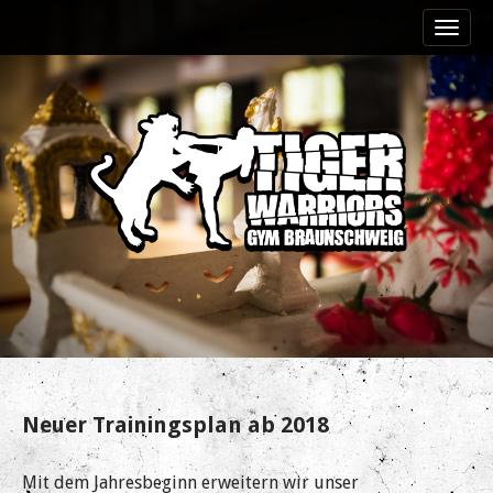
M
S
a
k
i
i
n
p
m
t
e
o
n
c
u
o
n
t
e
n
t
Neuer Trainingsplan ab 2018
Mit dem Jahresbeginn erweitern wir unser