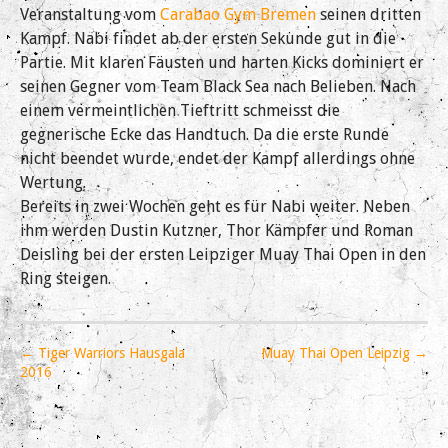
Veranstaltung vom
Carabao Gym Bremen
seinen dritten
Kampf. Nabi findet ab der ersten Sekunde gut in die
Partie. Mit klaren Fäusten und harten Kicks dominiert er
seinen Gegner vom Team Black Sea nach Belieben. Nach
einem vermeintlichen Tieftritt schmeisst die
gegnerische Ecke das Handtuch. Da die erste Runde
nicht beendet wurde, endet der Kampf allerdings ohne
Wertung.
Bereits in zwei Wochen geht es für Nabi weiter. Neben
ihm werden Dustin Kutzner, Thor Kämpfer und Roman
Deisling bei der ersten Leipziger Muay Thai Open in den
Ring steigen.
P
← Tiger Warriors Hausgala
Muay Thai Open Leipzig →
o
2016
s
t
n