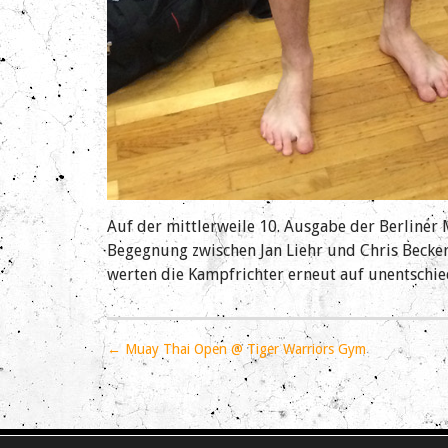
Auf der mittlerweile 10. Ausgabe der Berline
Begegnung zwischen Jan Liehr und Chris Becker
werten die Kampfrichter erneut auf unentschie
P
← Muay Thai Open @ Tiger Warriors Gym
o
s
t
n