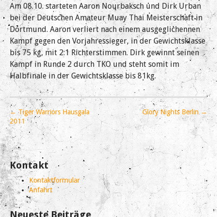
Am 08.10. starteten Aaron Nourbaksch und Dirk Urban
bei der Deutschen Amateur Muay Thai Meisterschaft in
Dortmund. Aaron verliert nach einem ausgeglichennen
Kampf gegen den Vorjahressieger, in der Gewichtsklasse
bis 75 kg, mit 2:1 Richterstimmen. Dirk gewinnt seinen
Kampf in Runde 2 durch TKO und steht somit im
Halbfinale in der Gewichtsklasse bis 81kg.
P
← Tiger Warriors Hausgala
Glory Nights Berlin →
o
2011
s
t
n
Kontakt
a
v
Kontaktformular
i
Anfahrt
g
a
Neueste Beiträge